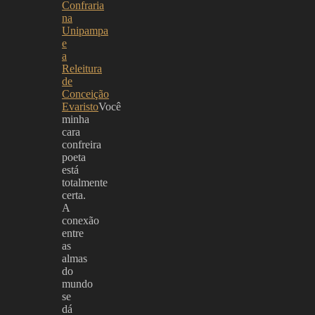
Confraria
na
Unipampa
e
a
Releitura
de
Conceição
Evaristo
Você
minha
cara
confreira
poeta
está
totalmente
certa.
A
conexão
entre
as
almas
do
mundo
se
dá