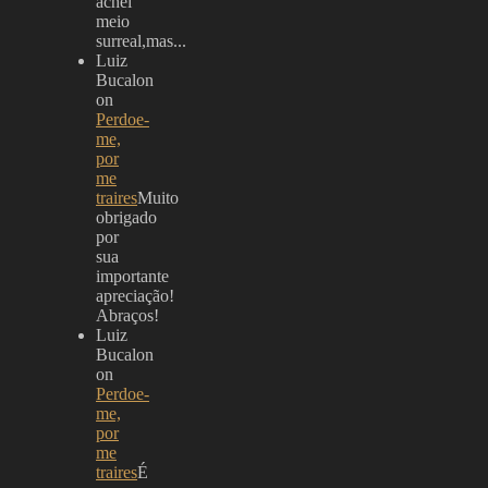
achei
meio
surreal,mas...
Luiz
Bucalon
on
Perdoe-
me,
por
me
traires
Muito
obrigado
por
sua
importante
apreciação!
Abraços!
Luiz
Bucalon
on
Perdoe-
me,
por
me
traires
É