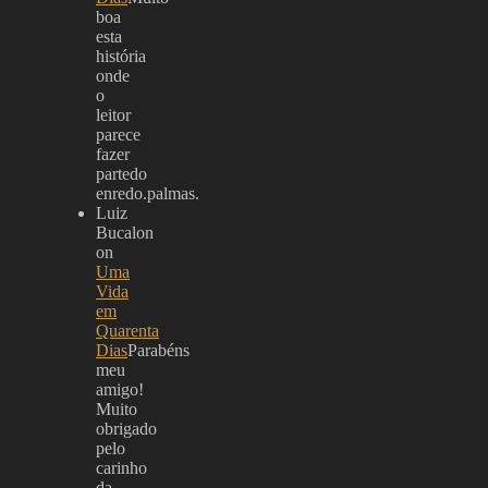
boa
esta
história
onde
o
leitor
parece
fazer
partedo
enredo.palmas.
Luiz
Bucalon
on
Uma
Vida
em
Quarenta
Dias
Parabéns
meu
amigo!
Muito
obrigado
pelo
carinho
da