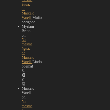
água,
de
Marcelo
Varella
Muito
obrigado!
Myriam
Britto
on
Na
mesma
água,
de
Marcelo
Varella
Lindo
poema!
👏
👏
👏
👏
Marcelo
Varella
on
Na
mesma