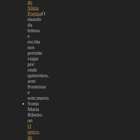
de
Sônia
Poetisa
O
mundo
da
leitura
e
escrita
nos
permite
viajar
por
onde
quisermos,
sem
fronteiras
e
sem.muros
Sonia
Maria
Ribeiro
on
O
porco,
de