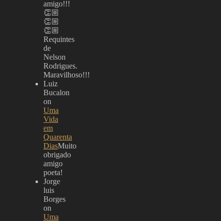
amigo!!!
👏🏼
👏🏼
👏🏼
Requintes
de
Nelson
Rodrigues.
Maravilhoso!!!
Luiz
Bucalon
on
Uma
Vida
em
Quarenta
Dias
Muito
obrigado
amigo
poeta!
Jorge
luis
Borges
on
Uma