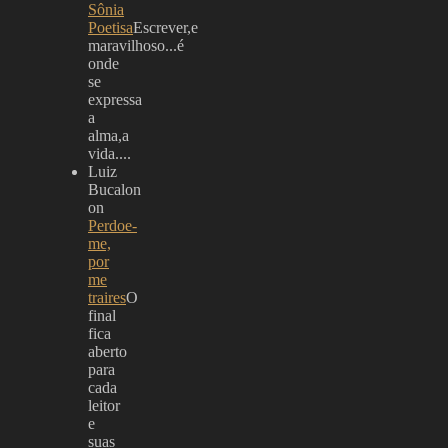
Sônia
Poetisa
Escrever,e
maravilhoso...é
onde
se
expressa
a
alma,a
vida....
Luiz
Bucalon
on
Perdoe-
me,
por
me
traires
O
final
fica
aberto
para
cada
leitor
e
suas