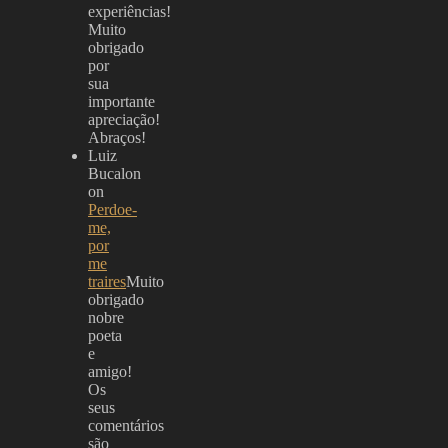
experiências!
Muito
obrigado
por
sua
importante
apreciação!
Abraços!
Luiz
Bucalon
on
Perdoe-
me,
por
me
traires
Muito
obrigado
nobre
poeta
e
amigo!
Os
seus
comentários
são