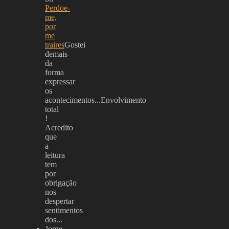
Perdoe-
me,
por
me
traires
Gostei
demais
da
forma
expressar
os
acontecimentos...Envolvimento
total
!
Acredito
que
a
leitura
tem
por
obrigação
nos
despertar
sentimentos
dos...
Jorge