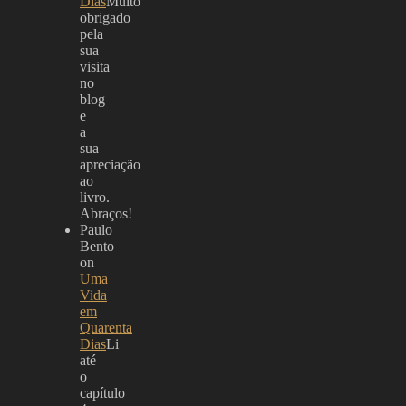
Dias
Muito
obrigado
pela
sua
visita
no
blog
e
a
sua
apreciação
ao
livro.
Abraços!
Paulo
Bento
on
Uma
Vida
em
Quarenta
Dias
Li
até
o
capítulo