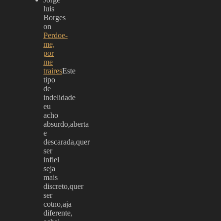
luis
Borges
on
Perdoe-
me,
por
me
traires
Este
tipo
de
indelidade
eu
acho
absurdo,aberta
e
descarada,quer
ser
infiel
seja
mais
discreto,quer
ser
cotno,aja
diferente,