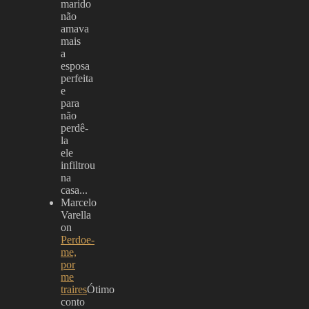
marido
não
amava
mais
a
esposa
perfeita
e
para
não
perdê-
la
ele
infiltrou
na
casa...
Marcelo
Varella
on
Perdoe-
me,
por
me
traires
Ótimo
conto