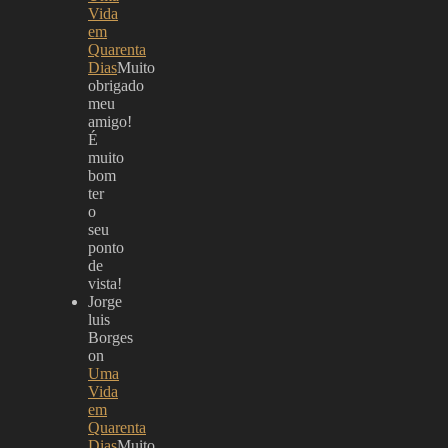
Vida
em
Quarenta
Dias
Muito
obrigado
meu
amigo!
É
muito
bom
ter
o
seu
ponto
de
vista!
Jorge
luis
Borges
on
Uma
Vida
em
Quarenta
Dias
Muito