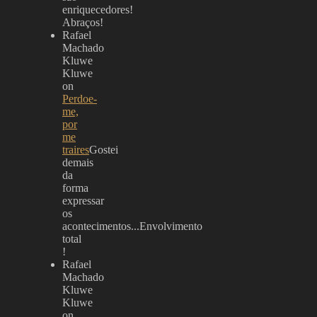
enriquecedores!
Abraços!
Rafael
Machado
Kluwe
Kluwe
on
Perdoe-
me,
por
me
traires
Gostei
demais
da
forma
expressar
os
acontecimentos...Envolvimento
total
!
Rafael
Machado
Kluwe
Kluwe
on