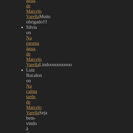
água,
de
Marcelo
Varella
Muito
obrigado!!!
Silvia
on
Na
mesma
água,
de
Marcelo
Varella
Lindoooooooooo
Luiz
Bucalon
on
Na
calma
tarde,
de
Marcelo
Varella
Seja
bem-
vindo
à