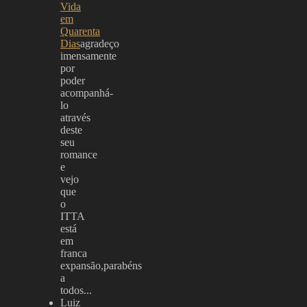
Vida
em
Quarenta
Dias
agradeço
imensamente
por
poder
acompanhá-
lo
através
deste
seu
romance
e
vejo
que
o
ITTA
está
em
franca
expansão,parabéns
a
todos...
Luiz