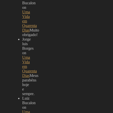
Bucalon
on
Uma
Vida
em
Quarenta
Dias
Muito
obrigado!
Jorge
luis
Borges
on
Uma
Vida
em
Quarenta
Dias
Meus
parabéns
hoje
e
sempre.
Luiz
Bucalon
on
Uma