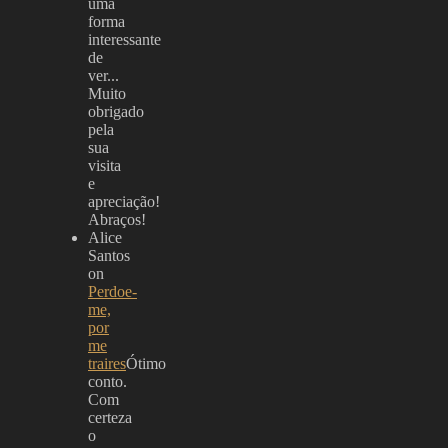
uma
forma
interessante
de
ver...
Muito
obrigado
pela
sua
visita
e
apreciação!
Abraços!
Alice
Santos
on
Perdoe-
me,
por
me
traires
Ótimo
conto.
Com
certeza
o