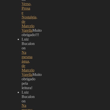
Verso,
Prosa
e
Nostalgia,
de
Marcelo
Varella
Muito
obrigado!!!
Luiz
Bucalon
on
Na
mesma
água,
de
Marcelo
Varella
Muito
obrigado
pela
leitura!
Luiz
Bucalon
on
Na
mesma