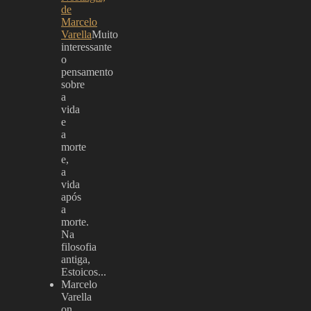
de
Marcelo
Varella
Muito
interessante
o
pensamento
sobre
a
vida
e
a
morte
e,
a
vida
após
a
morte.
Na
filosofia
antiga,
Estoicos...
Marcelo
Varella
on