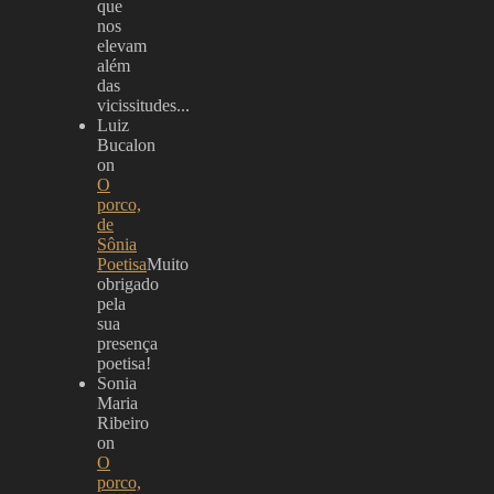
que
nos
elevam
além
das
vicissitudes...
Luiz
Bucalon
on
O
porco,
de
Sônia
Poetisa
Muito
obrigado
pela
sua
presença
poetisa!
Sonia
Maria
Ribeiro
on
O
porco,