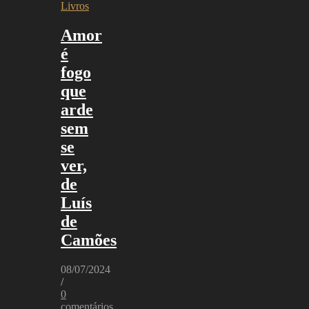
Livros
Amor
é
fogo
que
arde
sem
se
ver,
de
Luís
de
Camões
08/07/2024
/
0
comentários