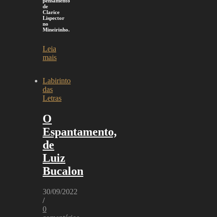
pensamento
de
Clarice
Lispector
no
Mineirinho.
Leia
mais
Labirinto
das
Letras
O
Espantamento,
de
Luiz
Bucalon
30/09/2022
/
0