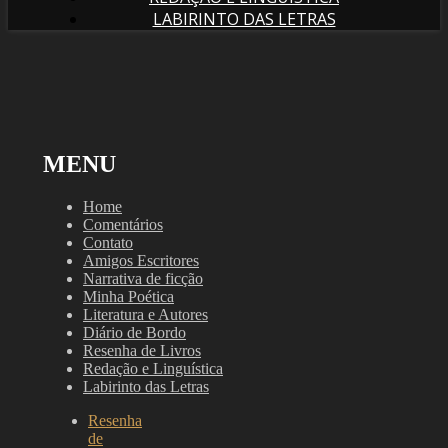
LABIRINTO DAS LETRAS
MENU
Home
Comentários
Contato
Amigos Escritores
Narrativa de ficção
Minha Poética
Literatura e Autores
Diário de Bordo
Resenha de Livros
Redação e Linguística
Labirinto das Letras
Resenha
de