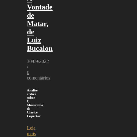
Vontade
de
Matar,
de
Luiz
Bucalon
30/09/2022
/
0
comentários
Análise
crítica
sobre
O
Mineirinho
de
Clarice
Lispector
Leia
mais