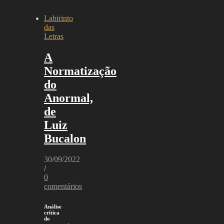
Labirinto
das
Letras
A
Normatização
do
Anormal,
de
Luiz
Bucalon
30/09/2022
/
0
comentários
Análise
crítica
do