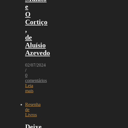
e
O
Cortiço
,
de
Aluísio
Azevedo
02/07/2024
/
0
comentários
Leia
mais
Resenha
de
Livros
Deixe