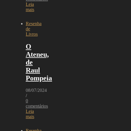
Leia
mais
Resenha
de
Livros
O
Ateneu,
de
Raul
Pompeia
08/07/2024
/
0
comentários
Leia
mais
Resenha