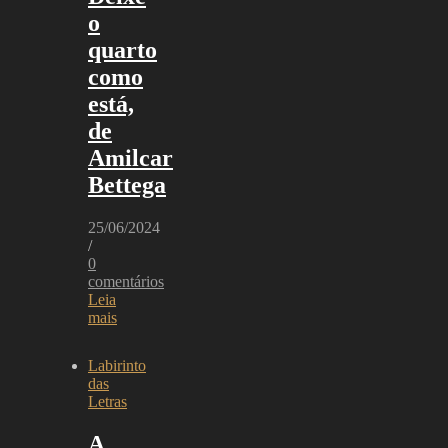
o
quarto
como
está,
de
Amilcar
Bettega
25/06/2024
/
0
comentários
Leia
mais
Labirinto
das
Letras
A