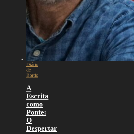
Diário
de
Bordo
A
Escrita
como
Ponte:
O
Despertar