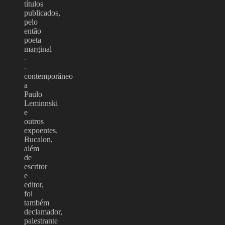
títulos
publicados,
pelo
então
poeta
marginal
-
-
contemporâneo
a
Paulo
Leminnski
e
outros
expoentes.
Bucalon,
além
de
escritor
e
editor,
foi
também
declamador,
palestrante