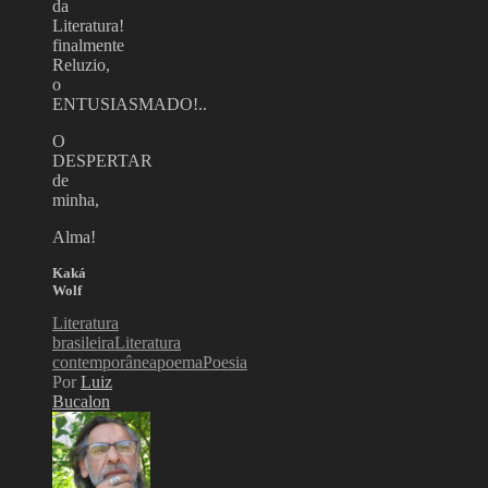
da
Literatura!
finalmente
Reluzio,
o
ENTUSIASMADO!..
O
DESPERTAR
de
minha,
Alma!
Kaká
Wolf
Literatura
brasileira
Literatura
contemporânea
poema
Poesia
Por
Luiz
Bucalon