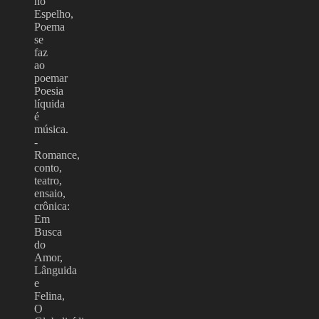
no
Espelho,
Poema
se
faz
ao
poemar
Poesia
líquida
é
música.
-
Romance,
conto,
teatro,
ensaio,
crônica:
Em
Busca
do
Amor,
Lânguida
e
Felina,
O