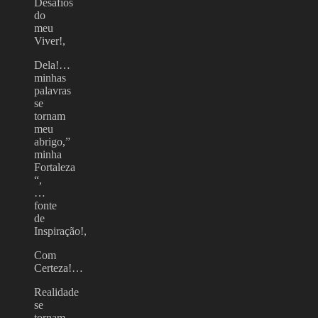
Desafios
do
meu
Viver!,
Dela!…
minhas
palavras
se
tornam
meu
abrigo,”
minha
Fortaleza
“,
…
fonte
de
Inspiração!,
Com
Certeza!…
Realidade
se
tornam