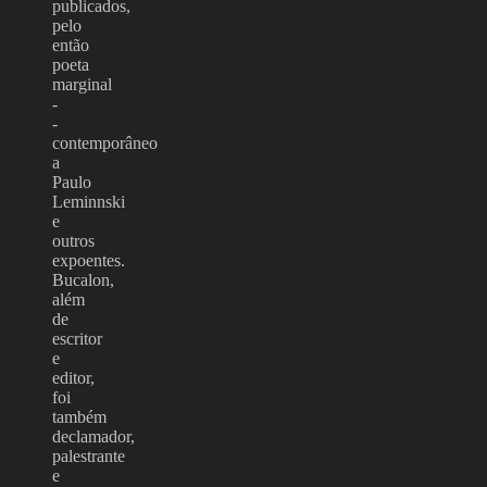
publicados,
pelo
então
poeta
marginal
-
-
contemporâneo
a
Paulo
Leminnski
e
outros
expoentes.
Bucalon,
além
de
escritor
e
editor,
foi
também
declamador,
palestrante
e