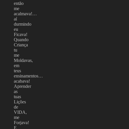
então
me
acalmava!…
aí
durmindo
eu
Ficava!
Quando
Criança
tu
me
Moldavas,
em
teus
ensinamentos…
acabava!
Aprender
as
tuas
Lições
de
VIDA,
me
Forjava!
E