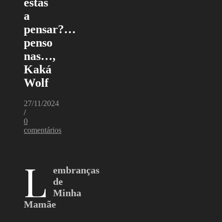
estás
a
pensar?…
penso
nas…,
Kaká
Wolf
27/11/2024
/
0
comentários
L
embranças
de
Minha
Mamãe