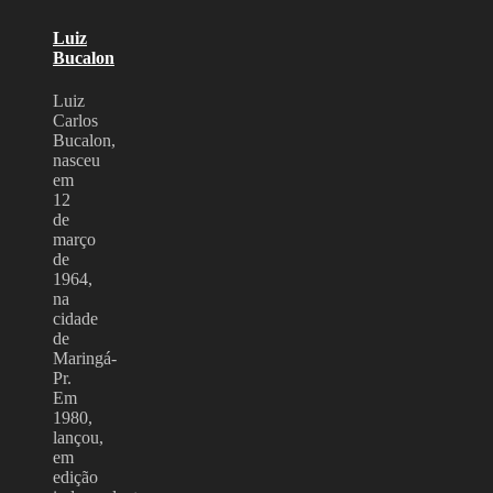
Luiz
Bucalon
Luiz
Carlos
Bucalon,
nasceu
em
12
de
março
de
1964,
na
cidade
de
Maringá-
Pr.
Em
1980,
lançou,
em
edição