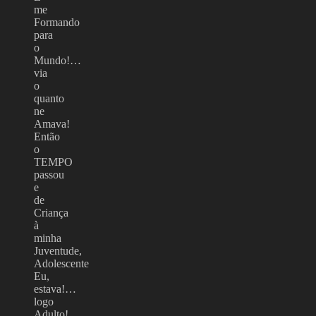
me
Formando
para
o
Mundo!…
via
o
quanto
ne
Amava!
Então
o
TEMPO
passou
e
de
Criança
à
minha
Juventude,
Adolescente
Eu,
estava!…
logo
Adulto!