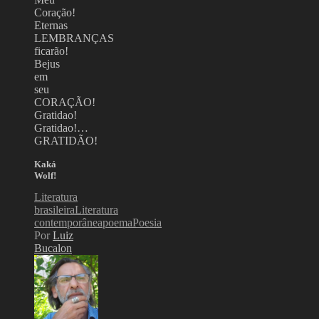
Coração!
Eternas
LEMBRANÇAS
ficarão!
Bejus
em
seu
CORAÇÃO!
Gratidao!
Gratidao!…
GRATIDÃO!
Kaká
Wolf!
Literatura
brasileira
Literatura
contemporânea
poema
Poesia
Por
Luiz
Bucalon