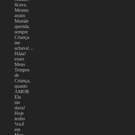
ficava.
Mesmo
assim
Mamãe
querida,
sempre
Criança
me
achava!…
Háaa!
esses
Meus
Tempos
de
Criança,
quanto
AMOR
Ela
me
dava!
Hoje
tenho
Você
em
Meu