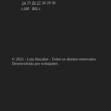
24
25
26
27
28
29
30
« out
dez »
© 2021 - Luiz Bucalon - Todos os direitos reservados.
Desenvolvido por webajudev.