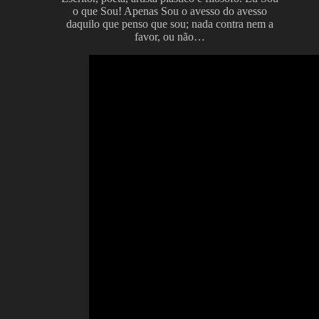
o que Sou! Apenas Sou o avesso do avesso
daquilo que penso que sou; nada contra nem a
favor, ou não…